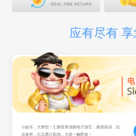
REAL-TIME RETURN
应有尽有 
小娱乐，大梦想！汇聚世界顶级电子游艺，画质高清，玩
法多样，亿元累计彩池，大奖一触即发！