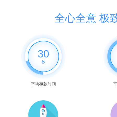
全心全意 极
30
秒
平均存款时间